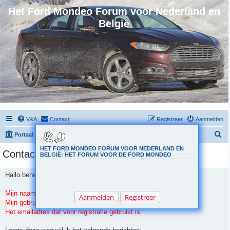
Het Ford Mondeo Forum voor Nederland en
België
V&A
Contact
Registreer
Aanmelden
Z
Portaal
Forumoverzicht
o
HET FORD MONDEO FORUM VOOR NEDERLAND EN
Contacteer Administratie
BELGIË: HET FORUM VOOR DE FORD MONDEO
e
k
Hallo beheerder,
Mijn naam is:
Aanmelden
Registreer
Mijn gebruikersnaam is:
Het emailadres dat voor registratie gebruikt is: