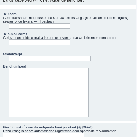
Langs deze weg wil ik het volgende berichten;
Je naam:
Gebruikersnaam moet tussen de 5 en 30 tekens lang zijn en alleen uit letters, cijfers,
spaties of de tekens -+_[] bestaan.
Je e-mail adres:
Gelieve een geldig e-mail adres op te geven, zodat we je kunnen contacteren.
Onderwerp:
Berichtinhoud:
Geef in wat tússen de volgende haakjes staat (@$%&&):
Deze vraag is er om automatische registraties door spambots te voorkomen.