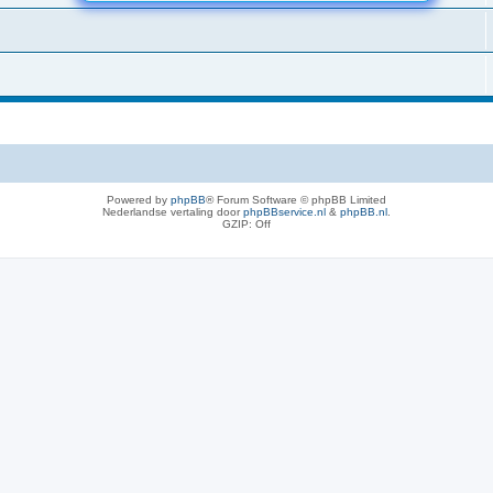
Powered by
phpBB
® Forum Software © phpBB Limited
Nederlandse vertaling door
phpBBservice.nl
&
phpBB.nl
.
GZIP: Off