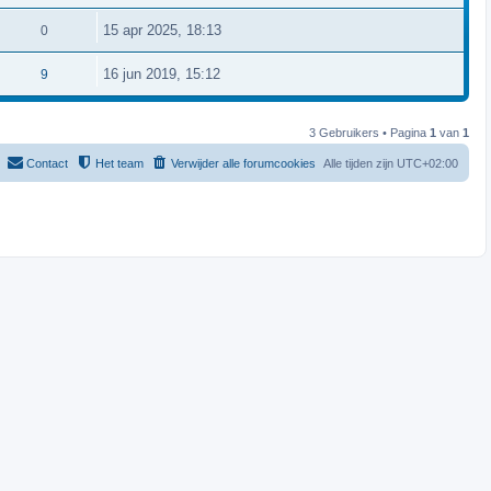
15 apr 2025, 18:13
0
16 jun 2019, 15:12
9
3 Gebruikers • Pagina
1
van
1
Contact
Het team
Verwijder alle forumcookies
Alle tijden zijn
UTC+02:00