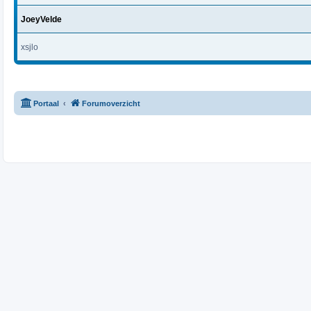
JoeyVelde
xsjlo
Portaal
Forumoverzicht