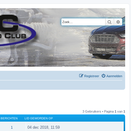
Zoek
Uitge
Registreer
Aanmelden
3 Gebruikers • Pagina
1
van
1
BERICHTEN
LID GEWORDEN OP
04 dec 2018, 11:59
1