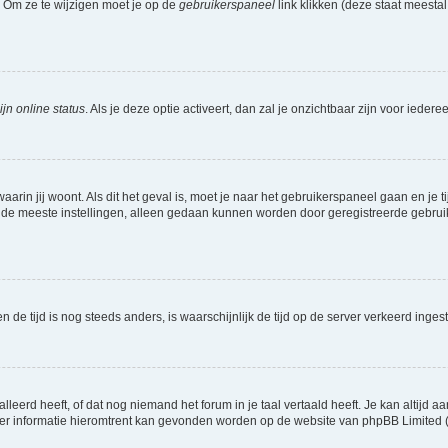
. Om ze te wijzigen moet je op de
gebruikerspaneel
link klikken (deze staat meesta
jn online status
. Als je deze optie activeert, dan zal je onzichtbaar zijn voor iede
waarin jij woont. Als dit het geval is, moet je naar het gebruikerspaneel gaan en 
 de meeste instellingen, alleen gedaan kunnen worden door geregistreerde gebruiker
 en de tijd is nog steeds anders, is waarschijnlijk de tijd op de server verkeerd in
eerd heeft, of dat nog niemand het forum in je taal vertaald heeft. Je kan altijd aan
 Meer informatie hieromtrent kan gevonden worden op de website van phpBB Limited (