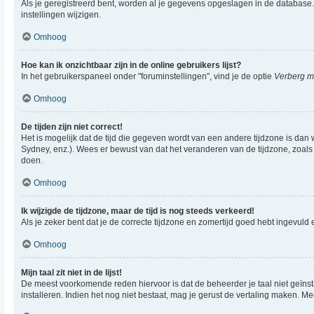
Als je geregistreerd bent, worden al je gegevens opgeslagen in de database
instellingen wijzigen.
Omhoog
Hoe kan ik onzichtbaar zijn in de online gebruikers lijst?
In het gebruikerspaneel onder "foruminstellingen", vind je de optie
Verberg mi
Omhoog
De tijden zijn niet correct!
Het is mogelijk dat de tijd die gegeven wordt van een andere tijdzone is dan 
Sydney, enz.). Wees er bewust van dat het veranderen van de tijdzone, zoals
doen.
Omhoog
Ik wijzigde de tijdzone, maar de tijd is nog steeds verkeerd!
Als je zeker bent dat je de correcte tijdzone en zomertijd goed hebt ingevuld
Omhoog
Mijn taal zit niet in de lijst!
De meest voorkomende reden hiervoor is dat de beheerder je taal niet geïnstall
installeren. Indien het nog niet bestaat, mag je gerust de vertaling maken.