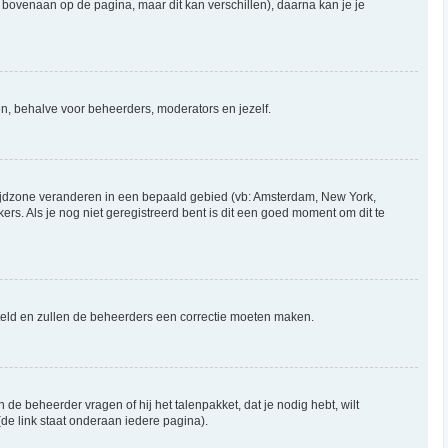
l bovenaan op de pagina, maar dit kan verschillen), daarna kan je je
reen, behalve voor beheerders, moderators en jezelf.
je tijdzone veranderen in een bepaald gebied (vb: Amsterdam, New York,
s. Als je nog niet geregistreerd bent is dit een goed moment om dit te
gesteld en zullen de beheerders een correctie moeten maken.
 de beheerder vragen of hij het talenpakket, dat je nodig hebt, wilt
de link staat onderaan iedere pagina).