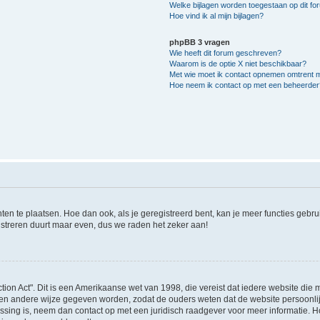
Welke bijlagen worden toegestaan op dit fo
Hoe vind ik al mijn bijlagen?
phpBB 3 vragen
Wie heeft dit forum geschreven?
Waarom is de optie X niet beschikbaar?
Met wie moet ik contact opnemen omtrent mi
Hoe neem ik contact op met een beheerder
hten te plaatsen. Hoe dan ook, als je geregistreerd bent, kan je meer functies gebr
istreren duurt maar even, dus we raden het zeker aan!
tion Act". Dit is een Amerikaanse wet van 1998, die vereist dat iedere website die
en andere wijze gegeven worden, zodat de ouders weten dat de website persoonlijke
passing is, neem dan contact op met een juridisch raadgever voor meer informatie.