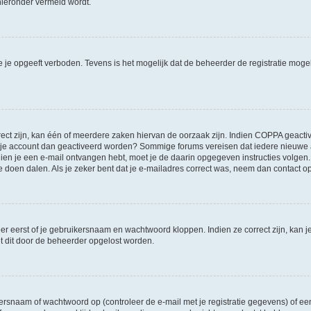
 hieronder vermeld wordt.
je opgeeft verboden. Tevens is het mogelijk dat de beheerder de registratie mogel
ct zijn, kan één of meerdere zaken hiervan de oorzaak zijn. Indien COPPA geactivee
 moet je account dan geactiveerd worden? Sommige forums vereisen dat iedere nieuwe
Indien je een e-mail ontvangen hebt, moet je de daarin opgegeven instructies volge
te doen dalen. Als je zeker bent dat je e-mailadres correct was, neem dan contact 
er eerst of je gebruikersnaam en wachtwoord kloppen. Indien ze correct zijn, kan j
et dit door de beheerder opgelost worden.
snaam of wachtwoord op (controleer de e-mail met je registratie gegevens) of een