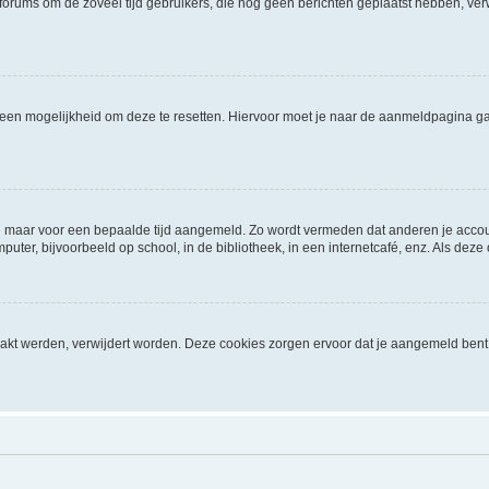
dat forums om de zoveel tijd gebruikers, die nog geen berichten geplaatst hebben, 
el een mogelijkheid om deze te resetten. Hiervoor moet je naar de aanmeldpagina g
f je maar voor een bepaalde tijd aangemeld. Zo wordt vermeden dat anderen je acco
ter, bijvoorbeeld op school, in de bibliotheek, in een internetcafé, enz. Als deze
akt werden, verwijdert worden. Deze cookies zorgen ervoor dat je aangemeld bent 