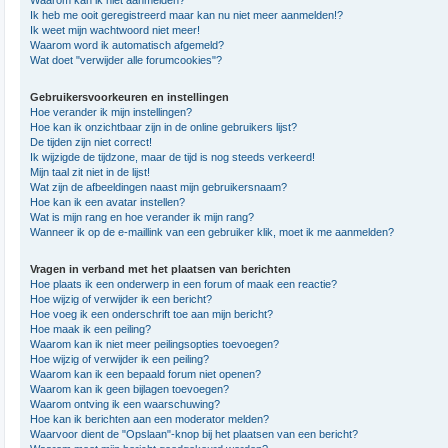
Waarom kan ik niet aanmelden?
Ik heb me ooit geregistreerd maar kan nu niet meer aanmelden!?
Ik weet mijn wachtwoord niet meer!
Waarom word ik automatisch afgemeld?
Wat doet "verwijder alle forumcookies"?
Gebruikersvoorkeuren en instellingen
Hoe verander ik mijn instellingen?
Hoe kan ik onzichtbaar zijn in de online gebruikers lijst?
De tijden zijn niet correct!
Ik wijzigde de tijdzone, maar de tijd is nog steeds verkeerd!
Mijn taal zit niet in de lijst!
Wat zijn de afbeeldingen naast mijn gebruikersnaam?
Hoe kan ik een avatar instellen?
Wat is mijn rang en hoe verander ik mijn rang?
Wanneer ik op de e-maillink van een gebruiker klik, moet ik me aanmelden?
Vragen in verband met het plaatsen van berichten
Hoe plaats ik een onderwerp in een forum of maak een reactie?
Hoe wijzig of verwijder ik een bericht?
Hoe voeg ik een onderschrift toe aan mijn bericht?
Hoe maak ik een peiling?
Waarom kan ik niet meer peilingsopties toevoegen?
Hoe wijzig of verwijder ik een peiling?
Waarom kan ik een bepaald forum niet openen?
Waarom kan ik geen bijlagen toevoegen?
Waarom ontving ik een waarschuwing?
Hoe kan ik berichten aan een moderator melden?
Waarvoor dient de "Opslaan"-knop bij het plaatsen van een bericht?