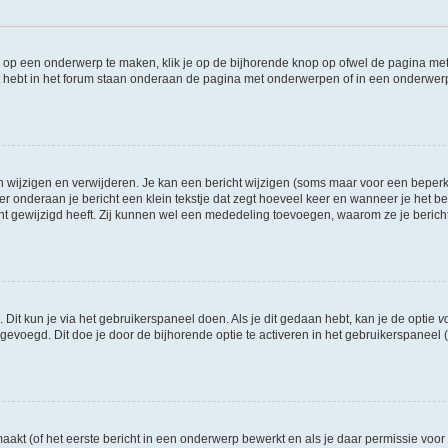
op een onderwerp te maken, klik je op de bijhorende knop op ofwel de pagina met
 hebt in het forum staan onderaan de pagina met onderwerpen of in een onderwerp 
n wijzigen en verwijderen. Je kan een bericht wijzigen (soms maar voor een beperkte
r onderaan je bericht een klein tekstje dat zegt hoeveel keer en wanneer je het beric
t gewijzigd heeft. Zij kunnen wel een mededeling toevoegen, waarom ze je bericht 
 Dit kun je via het gebruikerspaneel doen. Als je dit gedaan hebt, kan je de optie
v
evoegd. Dit doe je door de bijhorende optie te activeren in het gebruikerspaneel (he
kt (of het eerste bericht in een onderwerp bewerkt en als je daar permissie voor 