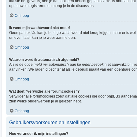
laatste het geval is, heb je dan ooit een bericht geplaatst? Het is normaal 
opnieuw te registreren en meng je in de discussies.
Omhoog
Ik weet mijn wachtwoord niet meer!
Geen paniek! Je kan je huidige wachtwoord niet terug krijgen, maar er is w
en even later kan je je weer aanmelden.
Omhoog
Waarom word ik automatisch afgemeld?
Als je de optie
meld mij automatisch aan bij ieder bezoek
niet aanvinkt, blij
aanvinken. We raden dit echter af als je gebruik maakt van een openbare compu
Omhoog
Wat doet "verwijder alle forumcookies"?
Verwijder alle forumcookies zorgt dat alle cookies die door phpBB3 aangema
zien welke onderwerpen je al gelezen hebt.
Omhoog
Gebruikersvoorkeuren en instellingen
Hoe verander ik mijn instellingen?