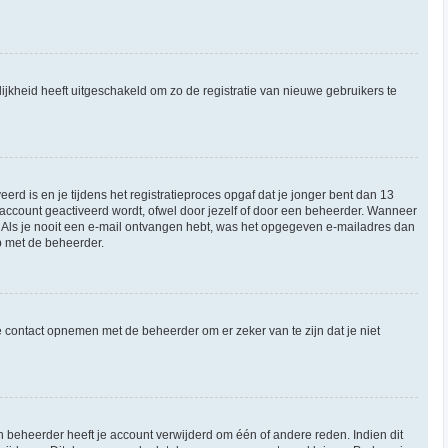
ijkheid heeft uitgeschakeld om zo de registratie van nieuwe gebruikers te
rd is en je tijdens het registratieproces opgaf dat je jonger bent dan 13
 account geactiveerd wordt, ofwel door jezelf of door een beheerder. Wanneer
n. Als je nooit een e-mail ontvangen hebt, was het opgegeven e-mailadres dan
op met de beheerder.
e contact opnemen met de beheerder om er zeker van te zijn dat je niet
 beheerder heeft je account verwijderd om één of andere reden. Indien dit