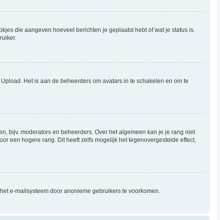
okjes die aangeven hoeveel berichten je geplaatst hebt of wat je status is.
ruiker.
f Upload. Het is aan de beheerders om avatars in te schakelen en om te
en, bijv. moderators en beheerders. Over het algemeen kan je je rang niet
r een hogere rang. Dit heeft zelfs mogelijk het tegenovergestelde effect,
n het e-mailsysteem door anonieme gebruikers te voorkomen.