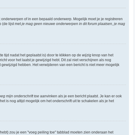
 onderwerpen of in een bepaald onderwerp. Mogelijk moet je je registreren
(de lijst met
je mag geen nieuwe onderwerpen in dit forum plaatsen, je mag
 tijd nadat het geplaatst is) door te klikken op de
wijzig
knop van het
ht voor het laatst je gewijzigd hebt. Dit zal niet verschijnen als nog
gewijzigd hebben. Het verwijderen van een bericht is niet meer mogelijk
oeg mijn onderschrift toe
aanvinken als je een bericht plaatst. Je kan er ook
t is nog altijd mogelijk om het onderschrift uit te schakelen als je het
hebt) zou je een "voeg peiling toe" tabblad moeten zien onderaan het