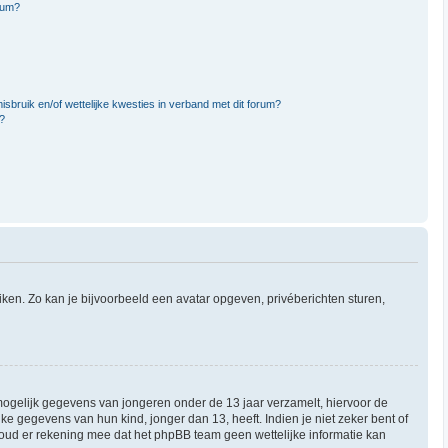
rum?
sbruik en/of wettelijke kwesties in verband met dit forum?
?
uiken. Zo kan je bijvoorbeeld een avatar opgeven, privéberichten sturen,
 mogelijk gegevens van jongeren onder de 13 jaar verzamelt, hiervoor de
 gegevens van hun kind, jonger dan 13, heeft. Indien je niet zeker bent of
 Houd er rekening mee dat het phpBB team geen wettelijke informatie kan