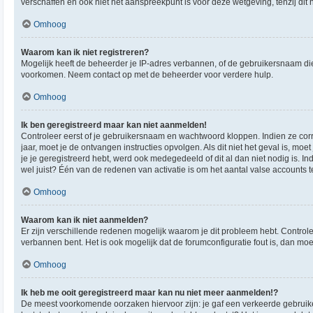
verschaffen en ook niet het aanspreekpunt is voor deze wetgeving, tenzij dit
Omhoog
Waarom kan ik niet registreren?
Mogelijk heeft de beheerder je IP-adres verbannen, of de gebruikersnaam die 
voorkomen. Neem contact op met de beheerder voor verdere hulp.
Omhoog
Ik ben geregistreerd maar kan niet aanmelden!
Controleer eerst of je gebruikersnaam en wachtwoord kloppen. Indien ze corre
jaar, moet je de ontvangen instructies opvolgen. Als dit niet het geval is,
je je geregistreerd hebt, werd ook medegedeeld of dit al dan niet nodig is. 
wel juist? Één van de redenen van activatie is om het aantal valse accounts 
Omhoog
Waarom kan ik niet aanmelden?
Er zijn verschillende redenen mogelijk waarom je dit probleem hebt. Controle
verbannen bent. Het is ook mogelijk dat de forumconfiguratie fout is, dan mo
Omhoog
Ik heb me ooit geregistreerd maar kan nu niet meer aanmelden!?
De meest voorkomende oorzaken hiervoor zijn: je gaf een verkeerde gebruiker