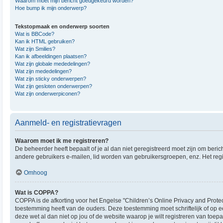
Waarom moet mijn bericht goedgekeurd worden?
Hoe bump ik mijn onderwerp?
Tekstopmaak en onderwerp soorten
Wat is BBCode?
Kan ik HTML gebruiken?
Wat zijn Smilies?
Kan ik afbeeldingen plaatsen?
Wat zijn globale mededelingen?
Wat zijn mededelingen?
Wat zijn sticky onderwerpen?
Wat zijn gesloten onderwerpen?
Wat zijn onderwerpiconen?
Aanmeld- en registratievragen
Waarom moet ik me registreren?
De beheerder heeft bepaalt of je al dan niet geregistreerd moet zijn om beric
andere gebruikers e-mailen, lid worden van gebruikersgroepen, enz. Het reg
Omhoog
Wat is COPPA?
COPPA is de afkorting voor het Engelse "Children’s Online Privacy and Protec
toestemming heeft van de ouders. Deze toestemming moet schriftelijk of op e
deze wet al dan niet op jou of de website waarop je wilt registreren van toe