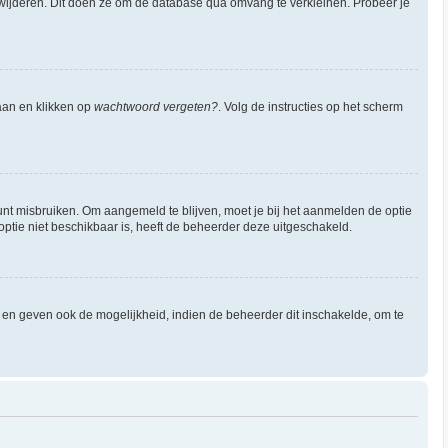
verwijderen. Dit doen ze om de database qua omvang te verkleinen. Probeer je
aan en klikken op
wachtwoord vergeten?
. Volg de instructies op het scherm
unt misbruiken. Om aangemeld te blijven, moet je bij het aanmelden de optie
 optie niet beschikbaar is, heeft de beheerder deze uitgeschakeld.
en geven ook de mogelijkheid, indien de beheerder dit inschakelde, om te