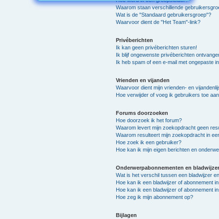
Hoe word ik een groepsleider?
Waarom staan verschillende gebruikersgro
Wat is de "Standaard gebruikersgroep"?
Waarvoor dient de "Het Team"-link?
Privéberichten
Ik kan geen privéberichten sturen!
Ik blijf ongewenste privéberichten ontvange
Ik heb spam of een e-mail met ongepaste i
Vrienden en vijanden
Waarvoor dient mijn vrienden- en vijandenlij
Hoe verwijder of voeg ik gebruikers toe aan 
Forums doorzoeken
Hoe doorzoek ik het forum?
Waarom levert mijn zoekopdracht geen resu
Waarom resulteert mijn zoekopdracht in ee
Hoe zoek ik een gebruiker?
Hoe kan ik mijn eigen berichten en onderw
Onderwerpabonnementen en bladwijze
Wat is het verschil tussen een bladwijzer 
Hoe kan ik een bladwijzer of abonnement in
Hoe kan ik een bladwijzer of abonnement in
Hoe zeg ik mijn abonnement op?
Bijlagen