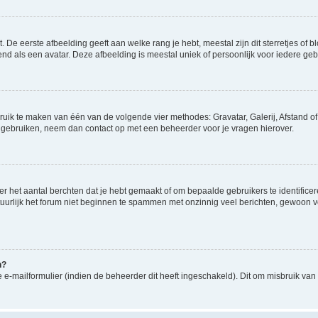
De eerste afbeelding geeft aan welke rang je hebt, meestal zijn dit sterretjes of bl
d als een avatar. Deze afbeelding is meestal uniek of persoonlijk voor iedere geb
bruik te maken van één van de volgende vier methodes: Gravatar, Galerij, Afstand o
n gebruiken, neem dan contact op met een beheerder voor je vragen hierover.
 het aantal berchten dat je hebt gemaakt of om bepaalde gebruikers te identificer
urlijk het forum niet beginnen te spammen met onzinnig veel berichten, gewoon voo
n?
e-mailformulier (indien de beheerder dit heeft ingeschakeld). Dit om misbruik va