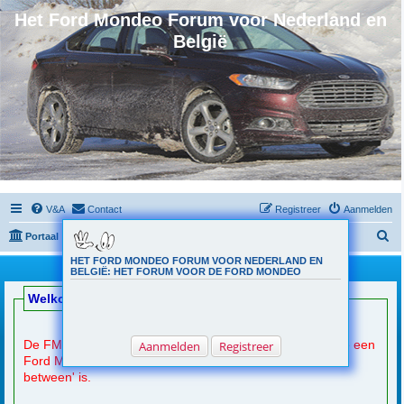
Het Ford Mondeo Forum voor Nederland en
België
V&A
Contact
Registreer
Aanmelden
Z
Portaal
Forumoverzicht
o
HET FORD MONDEO FORUM VOOR NEDERLAND EN
Welkomsbericht
BELGIË: HET FORUM VOOR DE FORD MONDEO
e
Welkom op de Ford Mondeo Club.nl
k
De FMC is
(na registratie)
toegankelijk voor een ieder die een
Aanmelden
Registreer
Ford Mondeo heeft, wil aanschaffen en info zoekt, of 'in
between' is.