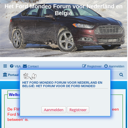
Het Ford Mondeo Forum voor Nederland en
België
V&A
Contact
Registreer
Aanmelden
Z
Portaal
Forumoverzicht
o
HET FORD MONDEO FORUM VOOR NEDERLAND EN
Welkomsbericht
BELGIË: HET FORUM VOOR DE FORD MONDEO
e
Welkom op de Ford Mondeo Club.nl
k
De FMC is
(na registratie)
toegankelijk voor een ieder die een
Aanmelden
Registreer
Ford Mondeo heeft, wil aanschaffen en info zoekt, of 'in
between' is.