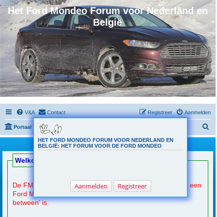
Het Ford Mondeo Forum voor Nederland en
België
V&A
Contact
Registreer
Aanmelden
Z
Portaal
Forumoverzicht
o
HET FORD MONDEO FORUM VOOR NEDERLAND EN
Welkomsbericht
BELGIË: HET FORUM VOOR DE FORD MONDEO
e
Welkom op de Ford Mondeo Club.nl
k
De FMC is
(na registratie)
toegankelijk voor een ieder die een
Aanmelden
Registreer
Ford Mondeo heeft, wil aanschaffen en info zoekt, of 'in
between' is.