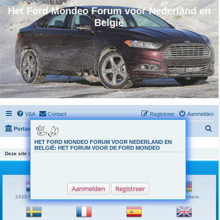
Het Ford Mondeo Forum voor Nederland en
België
V&A
Contact
Registreer
Aanmelden
Z
Portaal
Forumoverzicht
o
HET FORD MONDEO FORUM VOOR NEDERLAND EN
Het is momenteel 06 aug 2026, 12:31
BELGIË: HET FORUM VOOR DE FORD MONDEO
e
Deze site heeft geen forums.
k
Vlaggen
Aanmelden
Registreer
2439 Gebruikers
239 Gebruikers
7 Gebruikers
5 Gebruikers