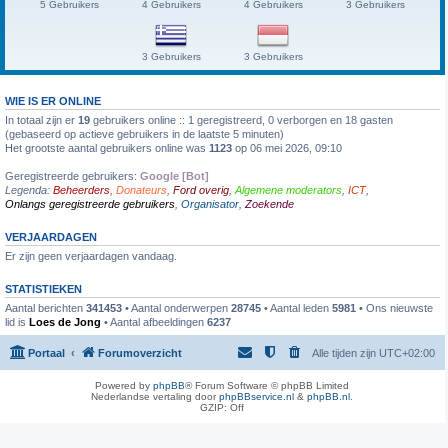
5 Gebruikers
4 Gebruikers
4 Gebruikers
3 Gebruikers
3 Gebruikers
3 Gebruikers
WIE IS ER ONLINE
In totaal zijn er
19
gebruikers online :: 1 geregistreerd, 0 verborgen en 18 gasten
(gebaseerd op actieve gebruikers in de laatste 5 minuten)
Het grootste aantal gebruikers online was
1123
op 06 mei 2026, 09:10
Geregistreerde gebruikers:
Google [Bot]
Legenda:
Beheerders
,
Donateurs
,
Ford overig
,
Algemene moderators
,
ICT
,
Onlangs geregistreerde gebruikers
,
Organisator
,
Zoekende
VERJAARDAGEN
Er zijn geen verjaardagen vandaag.
STATISTIEKEN
Aantal berichten
341453
• Aantal onderwerpen
28745
• Aantal leden
5981
• Ons nieuwste
lid is
Loes de Jong
• Aantal afbeeldingen
6237
Portaal
Forumoverzicht
Alle tijden zijn
UTC+02:00
Powered by
phpBB
® Forum Software © phpBB Limited
Nederlandse vertaling door
phpBBservice.nl
&
phpBB.nl
.
GZIP: Off