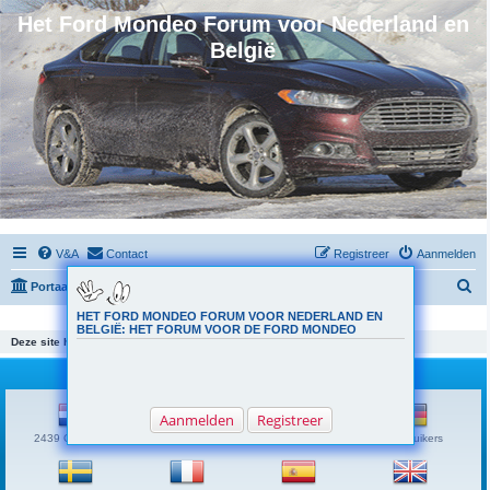
Het Ford Mondeo Forum voor Nederland en
België
V&A
Contact
Registreer
Aanmelden
Z
Portaal
Forumoverzicht
o
HET FORD MONDEO FORUM VOOR NEDERLAND EN
Het is momenteel 08 aug 2026, 15:29
BELGIË: HET FORUM VOOR DE FORD MONDEO
e
Deze site heeft geen forums.
k
Vlaggen
Aanmelden
Registreer
2439 Gebruikers
239 Gebruikers
7 Gebruikers
5 Gebruikers