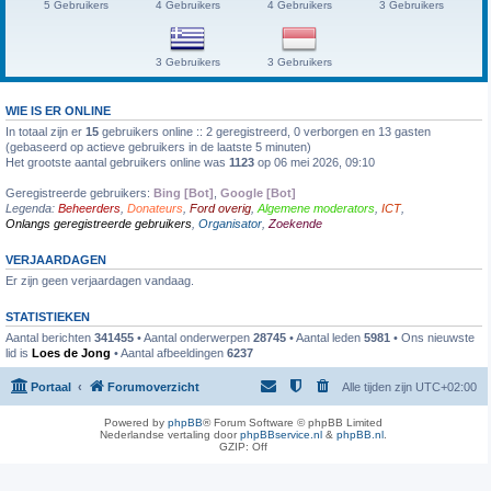
5 Gebruikers
4 Gebruikers
4 Gebruikers
3 Gebruikers
3 Gebruikers
3 Gebruikers
WIE IS ER ONLINE
In totaal zijn er
15
gebruikers online :: 2 geregistreerd, 0 verborgen en 13 gasten
(gebaseerd op actieve gebruikers in de laatste 5 minuten)
Het grootste aantal gebruikers online was
1123
op 06 mei 2026, 09:10
Geregistreerde gebruikers:
Bing [Bot]
,
Google [Bot]
Legenda:
Beheerders
,
Donateurs
,
Ford overig
,
Algemene moderators
,
ICT
,
Onlangs geregistreerde gebruikers
,
Organisator
,
Zoekende
VERJAARDAGEN
Er zijn geen verjaardagen vandaag.
STATISTIEKEN
Aantal berichten
341455
• Aantal onderwerpen
28745
• Aantal leden
5981
• Ons nieuwste
lid is
Loes de Jong
• Aantal afbeeldingen
6237
Portaal
Forumoverzicht
Alle tijden zijn
UTC+02:00
Powered by
phpBB
® Forum Software © phpBB Limited
Nederlandse vertaling door
phpBBservice.nl
&
phpBB.nl
.
GZIP: Off