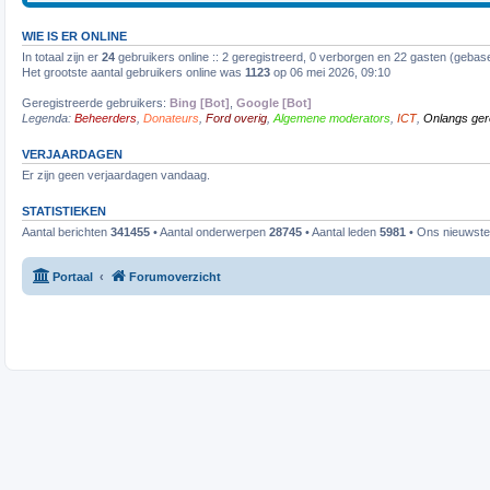
WIE IS ER ONLINE
In totaal zijn er
24
gebruikers online :: 2 geregistreerd, 0 verborgen en 22 gasten (gebase
Het grootste aantal gebruikers online was
1123
op 06 mei 2026, 09:10
Geregistreerde gebruikers:
Bing [Bot]
,
Google [Bot]
Legenda:
Beheerders
,
Donateurs
,
Ford overig
,
Algemene moderators
,
ICT
,
Onlangs ger
VERJAARDAGEN
Er zijn geen verjaardagen vandaag.
STATISTIEKEN
Aantal berichten
341455
• Aantal onderwerpen
28745
• Aantal leden
5981
• Ons nieuwste 
Portaal
Forumoverzicht