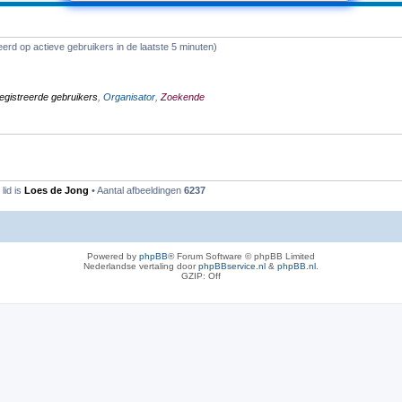
erd op actieve gebruikers in de laatste 5 minuten)
egistreerde gebruikers
,
Organisator
,
Zoekende
lid is
Loes de Jong
• Aantal afbeeldingen
6237
Powered by
phpBB
® Forum Software © phpBB Limited
Nederlandse vertaling door
phpBBservice.nl
&
phpBB.nl
.
GZIP: Off