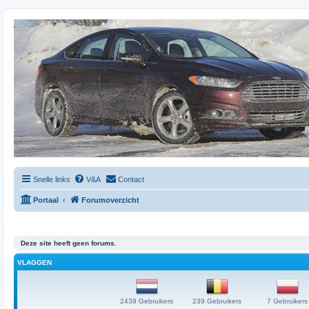
Snelle links
V&A
Contact
Portaal
Forumoverzicht
Deze site heeft geen forums.
VLAGGEN
2439 Gebruikers
239 Gebruikers
7 Gebruikers