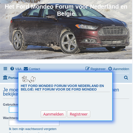
Het Ford Mondeo Forum voor Nederland en
België
V&A
Contact
Registreer
Aanmelden
Z
Portaal
Forumoverzicht
o
HET FORD MONDEO FORUM VOOR NEDERLAND EN
Je moet aangemeld zijn om de groepsdetails te kunnen
BELGIË: HET FORUM VOOR DE FORD MONDEO
e
bekijken.
k
Gebruikersnaam:
Aanmelden
Registreer
Wachtwoord:
Ik ben mijn wachtwoord vergeten