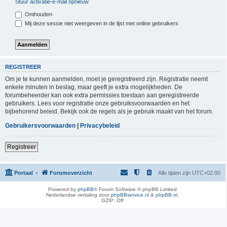
Stuur activatie-e-mail opnieuw
Onthouden
Mij deze sessie niet weergeven in de lijst met online gebruikers
REGISTREER
Om je te kunnen aanmelden, moet je geregistreerd zijn. Registratie neemt
enkele minuten in beslag, maar geeft je extra mogelijkheden. De
forumbeheerder kan ook extra permissies toestaan aan geregistreerde
gebruikers. Lees voor registratie onze gebruiksvoorwaarden en het
bijbehorend beleid. Bekijk ook de regels als je gebruik maakt van het forum.
Gebruikersvoorwaarden
|
Privacybeleid
Registreer
Portaal
Forumoverzicht
Alle tijden zijn
UTC+02:00
Powered by
phpBB
® Forum Software © phpBB Limited
Nederlandse vertaling door
phpBBservice.nl
&
phpBB.nl
.
GZIP: Off