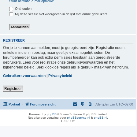
Stuur activatie-e-mail opnieuw
Onthouden
Mij deze sessie niet weergeven in de lijst met online gebruikers
REGISTREER
Om je te kunnen aanmelden, moet je geregistreerd zijn. Registratie neemt
enkele minuten in beslag, maar geeft je extra mogelijkheden. De
forumbeheerder kan ook extra permissies toestaan aan geregistreerde
gebruikers. Lees voor registratie onze gebruiksvoorwaarden en het
bijbehorend beleid. Bekijk ook de regels als je gebruik maakt van het forum.
Gebruikersvoorwaarden
|
Privacybeleid
Registreer
Portaal
Forumoverzicht
Alle tijden zijn
UTC+02:00
Powered by
phpBB
® Forum Software © phpBB Limited
Nederlandse vertaling door
phpBBservice.nl
&
phpBB.nl
.
GZIP: Off