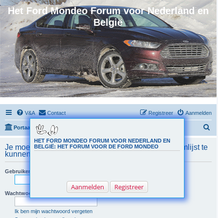
Het Ford Mondeo Forum voor Nederland en
België
V&A
Contact
Registreer
Aanmelden
Z
Portaal
Forumoverzicht
o
HET FORD MONDEO FORUM VOOR NEDERLAND EN
Je moet geregistreerd en aangemeld zijn om de teamlijst te
BELGIË: HET FORUM VOOR DE FORD MONDEO
e
kunnen bekijken.
k
Gebruikersnaam:
Aanmelden
Registreer
Wachtwoord:
Ik ben mijn wachtwoord vergeten