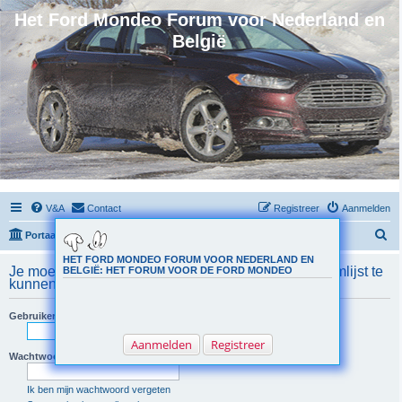
Het Ford Mondeo Forum voor Nederland en
België
V&A
Contact
Registreer
Aanmelden
Z
Portaal
Forumoverzicht
o
HET FORD MONDEO FORUM VOOR NEDERLAND EN
Je moet geregistreerd en aangemeld zijn om de teamlijst te
BELGIË: HET FORUM VOOR DE FORD MONDEO
e
kunnen bekijken.
k
Gebruikersnaam:
Aanmelden
Registreer
Wachtwoord:
Ik ben mijn wachtwoord vergeten