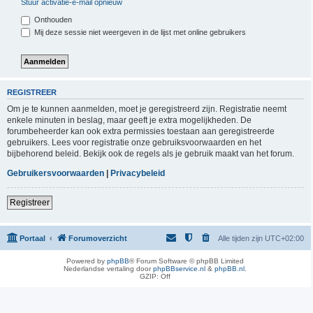
Stuur activatie-e-mail opnieuw
Onthouden
Mij deze sessie niet weergeven in de lijst met online gebruikers
REGISTREER
Om je te kunnen aanmelden, moet je geregistreerd zijn. Registratie neemt
enkele minuten in beslag, maar geeft je extra mogelijkheden. De
forumbeheerder kan ook extra permissies toestaan aan geregistreerde
gebruikers. Lees voor registratie onze gebruiksvoorwaarden en het
bijbehorend beleid. Bekijk ook de regels als je gebruik maakt van het forum.
Gebruikersvoorwaarden
|
Privacybeleid
Registreer
Portaal
Forumoverzicht
Alle tijden zijn
UTC+02:00
Powered by
phpBB
® Forum Software © phpBB Limited
Nederlandse vertaling door
phpBBservice.nl
&
phpBB.nl
.
GZIP: Off