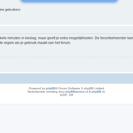
line gebruikers
nkele minuten in beslag, maar geeft je extra mogelijkheden. De forumbeheerder kan
e regels als je gebruik maakt van het forum.
Powered by
phpBB
® Forum Software © phpBB Limited
Nederlandse vertaling door
phpBBservice.nl
&
phpBB.nl
.
GZIP: Off