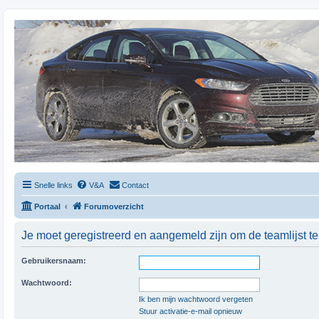
Snelle links
V&A
Contact
Portaal
Forumoverzicht
Je moet geregistreerd en aangemeld zijn om de teamlijst t
Gebruikersnaam:
Wachtwoord:
Ik ben mijn wachtwoord vergeten
Stuur activatie-e-mail opnieuw