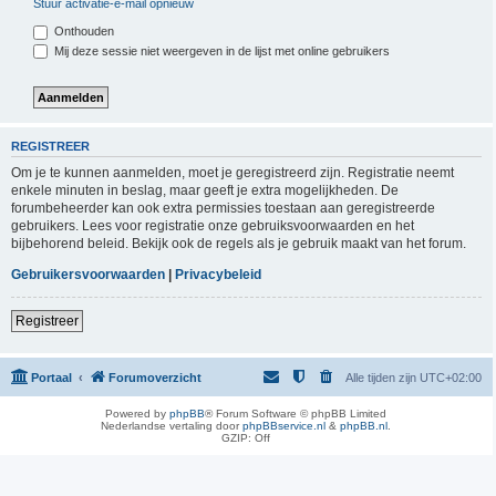
Stuur activatie-e-mail opnieuw
Onthouden
Mij deze sessie niet weergeven in de lijst met online gebruikers
REGISTREER
Om je te kunnen aanmelden, moet je geregistreerd zijn. Registratie neemt
enkele minuten in beslag, maar geeft je extra mogelijkheden. De
forumbeheerder kan ook extra permissies toestaan aan geregistreerde
gebruikers. Lees voor registratie onze gebruiksvoorwaarden en het
bijbehorend beleid. Bekijk ook de regels als je gebruik maakt van het forum.
Gebruikersvoorwaarden
|
Privacybeleid
Registreer
Portaal
Forumoverzicht
Alle tijden zijn
UTC+02:00
Powered by
phpBB
® Forum Software © phpBB Limited
Nederlandse vertaling door
phpBBservice.nl
&
phpBB.nl
.
GZIP: Off