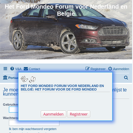
Het Ford Mondeo Forum voor Nederland en
België
V&A
Contact
Registreer
Aanmelden
Z
Portaal
Forumoverzicht
o
HET FORD MONDEO FORUM VOOR NEDERLAND EN
Je moet geregistreerd en aangemeld zijn om de teamlijst te
BELGIË: HET FORUM VOOR DE FORD MONDEO
e
kunnen bekijken.
k
Gebruikersnaam:
Aanmelden
Registreer
Wachtwoord:
Ik ben mijn wachtwoord vergeten