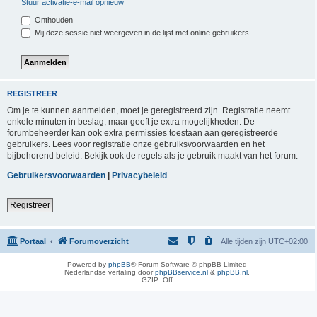
Stuur activatie-e-mail opnieuw
Onthouden
Mij deze sessie niet weergeven in de lijst met online gebruikers
REGISTREER
Om je te kunnen aanmelden, moet je geregistreerd zijn. Registratie neemt
enkele minuten in beslag, maar geeft je extra mogelijkheden. De
forumbeheerder kan ook extra permissies toestaan aan geregistreerde
gebruikers. Lees voor registratie onze gebruiksvoorwaarden en het
bijbehorend beleid. Bekijk ook de regels als je gebruik maakt van het forum.
Gebruikersvoorwaarden
|
Privacybeleid
Registreer
Portaal
Forumoverzicht
Alle tijden zijn
UTC+02:00
Powered by
phpBB
® Forum Software © phpBB Limited
Nederlandse vertaling door
phpBBservice.nl
&
phpBB.nl
.
GZIP: Off