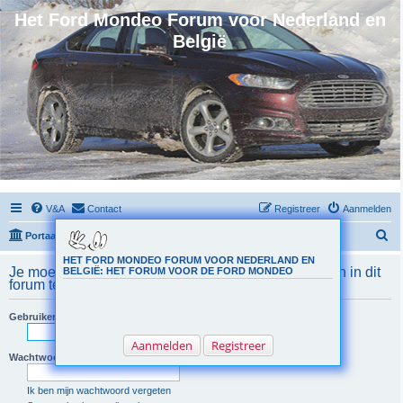
Het Ford Mondeo Forum voor Nederland en
België
V&A
Contact
Registreer
Aanmelden
Z
Portaal
Forumoverzicht
o
HET FORD MONDEO FORUM VOOR NEDERLAND EN
Je moet aangemeld zijn om reacties op onderwerpen in dit
BELGIË: HET FORUM VOOR DE FORD MONDEO
e
forum te kunnen schrijven.
k
Gebruikersnaam:
Aanmelden
Registreer
Wachtwoord:
Ik ben mijn wachtwoord vergeten