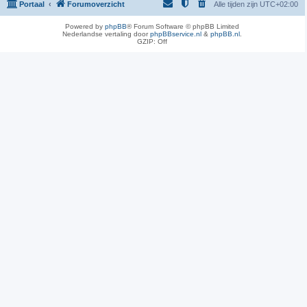
Portaal
Forumoverzicht
Alle tijden zijn
UTC+02:00
Powered by
phpBB
® Forum Software © phpBB Limited
Nederlandse vertaling door
phpBBservice.nl
&
phpBB.nl
.
GZIP: Off