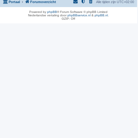
Portaal
Forumoverzicht
Alle tijden zijn
UTC+02:00
Powered by
phpBB
® Forum Software © phpBB Limited
Nederlandse vertaling door
phpBBservice.nl
&
phpBB.nl
.
GZIP: Off