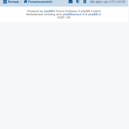
Portaal
Forumoverzicht
Alle tijden zijn
UTC+02:00
Powered by
phpBB
® Forum Software © phpBB Limited
Nederlandse vertaling door
phpBBservice.nl
&
phpBB.nl
.
GZIP: Off