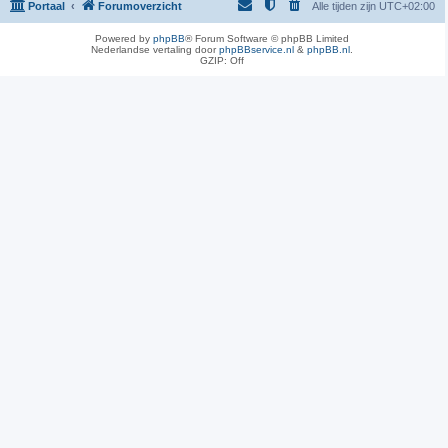
Portaal
Forumoverzicht
Alle tijden zijn
UTC+02:00
Powered by
phpBB
® Forum Software © phpBB Limited
Nederlandse vertaling door
phpBBservice.nl
&
phpBB.nl
.
GZIP: Off