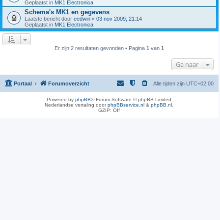
Geplaatst in
MK1 Electronica
Schema's MK1 en gegevens
Laatste bericht door
eedwin
«
03 nov 2009, 21:14
Geplaatst in
MK1 Electronica
Er zijn 2 resultaten gevonden • Pagina
1
van
1
Ga naar
Portaal
Forumoverzicht
Alle tijden zijn
UTC+02:00
Powered by
phpBB
® Forum Software © phpBB Limited
Nederlandse vertaling door
phpBBservice.nl
&
phpBB.nl
.
GZIP: Off