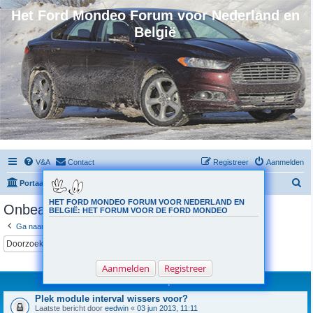
Het Ford Mondeo Forum voor Nederland en
België
V&A
Contact
Registreer
Aanmelden
Z
Portaal
Forumoverzicht
o
HET FORD MONDEO FORUM VOOR NEDERLAND EN
Onbeantwoorde onderwerpen
BELGIË: HET FORUM VOOR DE FORD MONDEO
e
Ga naar uitgebreid zoeken
k
Zoek
Uitgebreid zoeken
Er zijn 2 resultaten gevonden • Pagina
1
van
1
Aanmelden
Registreer
Onderwerpen
Plek module interval wissers voor?
Laatste bericht door
eedwin
«
03 jun 2013, 11:11