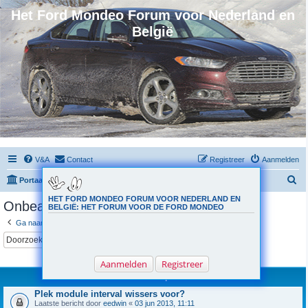
Het Ford Mondeo Forum voor Nederland en
België
V&A
Contact
Registreer
Aanmelden
Z
Portaal
Forumoverzicht
o
HET FORD MONDEO FORUM VOOR NEDERLAND EN
Onbeantwoorde onderwerpen
BELGIË: HET FORUM VOOR DE FORD MONDEO
e
Ga naar uitgebreid zoeken
k
Zoek
Uitgebreid zoeken
Er zijn 2 resultaten gevonden • Pagina
1
van
1
Aanmelden
Registreer
Onderwerpen
Plek module interval wissers voor?
Laatste bericht door
eedwin
«
03 jun 2013, 11:11