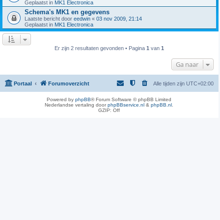
Geplaatst in
MK1 Electronica
Schema's MK1 en gegevens
Laatste bericht door
eedwin
«
03 nov 2009, 21:14
Geplaatst in
MK1 Electronica
Er zijn 2 resultaten gevonden • Pagina
1
van
1
Ga naar
Portaal
Forumoverzicht
Alle tijden zijn
UTC+02:00
Powered by
phpBB
® Forum Software © phpBB Limited
Nederlandse vertaling door
phpBBservice.nl
&
phpBB.nl
.
GZIP: Off