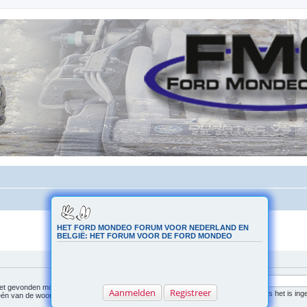
HET FORD MONDEO FORUM VOOR NEDERLAND EN
BELGIË: HET FORUM VOOR DE FORD MONDEO
iet gevonden moet
Aanmelden
Registreer
Zoek naar alle termen of gebruik de zoekopdracht zoals het is ing
één van de woorden
Zoek naar één van de termen