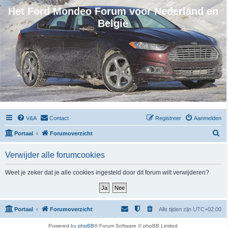
Het Ford Mondeo Forum voor Nederland en
België
V&A
Contact
Registreer
Aanmelden
Z
Portaal
Forumoverzicht
o
Verwijder alle forumcookies
e
k
Weet je zeker dat je alle cookies ingesteld door dit forum wilt verwijderen?
Portaal
Forumoverzicht
Alle tijden zijn
UTC+02:00
Powered by
phpBB
® Forum Software © phpBB Limited