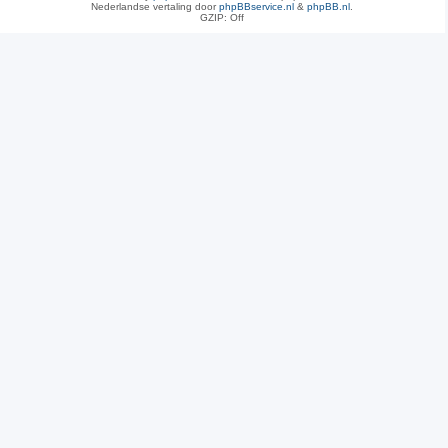
Nederlandse vertaling door
phpBBservice.nl
&
phpBB.nl
.
GZIP: Off