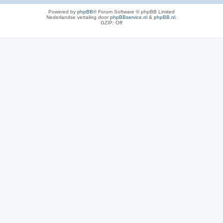
Powered by
phpBB
® Forum Software © phpBB Limited
Nederlandse vertaling door
phpBBservice.nl
&
phpBB.nl
.
GZIP: Off