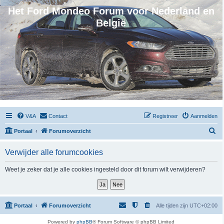
Het Ford Mondeo Forum voor Nederland en
België
V&A
Contact
Registreer
Aanmelden
Z
Portaal
Forumoverzicht
o
Verwijder alle forumcookies
e
k
Weet je zeker dat je alle cookies ingesteld door dit forum wilt verwijderen?
Portaal
Forumoverzicht
Alle tijden zijn
UTC+02:00
Powered by
phpBB
® Forum Software © phpBB Limited