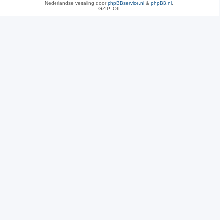
Nederlandse vertaling door
phpBBservice.nl
&
phpBB.nl
.
GZIP: Off