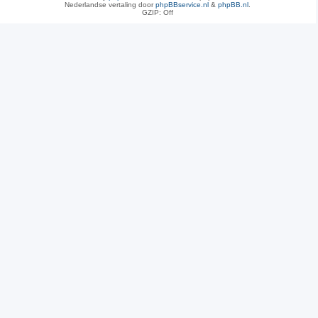
Nederlandse vertaling door
phpBBservice.nl
&
phpBB.nl
.
GZIP: Off