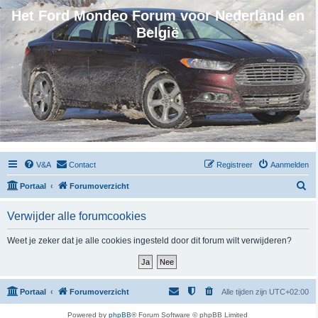
Het Ford Mondeo Forum voor Nederland en
België
V&A
Contact
Registreer
Aanmelden
Z
Portaal
Forumoverzicht
o
Verwijder alle forumcookies
e
k
Weet je zeker dat je alle cookies ingesteld door dit forum wilt verwijderen?
Portaal
Forumoverzicht
Alle tijden zijn
UTC+02:00
Powered by
phpBB
® Forum Software © phpBB Limited