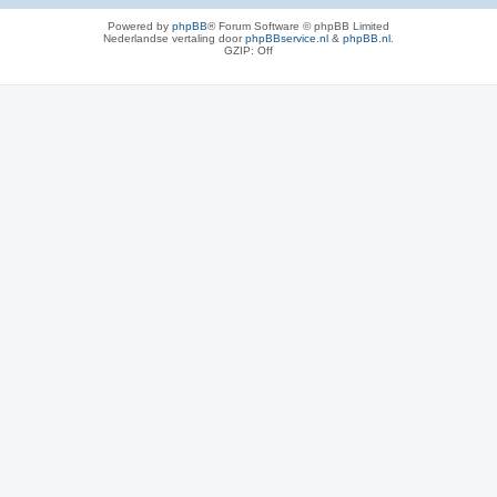
Powered by
phpBB
® Forum Software © phpBB Limited
Nederlandse vertaling door
phpBBservice.nl
&
phpBB.nl
.
GZIP: Off