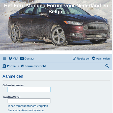
Het Ford Mondeo Forum voor Nederland en
België
V&A
Contact
Registreer
Aanmelden
Z
Portaal
Forumoverzicht
o
Aanmelden
e
k
Gebruikersnaam:
Wachtwoord:
Ik ben mijn wachtwoord vergeten
Stuur activatie-e-mail opnieuw