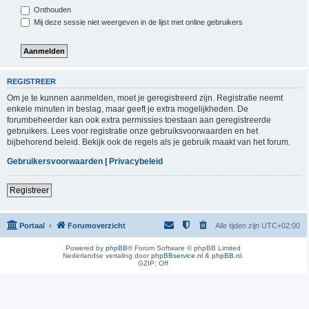
Onthouden
Mij deze sessie niet weergeven in de lijst met online gebruikers
REGISTREER
Om je te kunnen aanmelden, moet je geregistreerd zijn. Registratie neemt
enkele minuten in beslag, maar geeft je extra mogelijkheden. De
forumbeheerder kan ook extra permissies toestaan aan geregistreerde
gebruikers. Lees voor registratie onze gebruiksvoorwaarden en het
bijbehorend beleid. Bekijk ook de regels als je gebruik maakt van het forum.
Gebruikersvoorwaarden
|
Privacybeleid
Registreer
Portaal
Forumoverzicht
Alle tijden zijn
UTC+02:00
Powered by
phpBB
® Forum Software © phpBB Limited
Nederlandse vertaling door
phpBBservice.nl
&
phpBB.nl
.
GZIP: Off