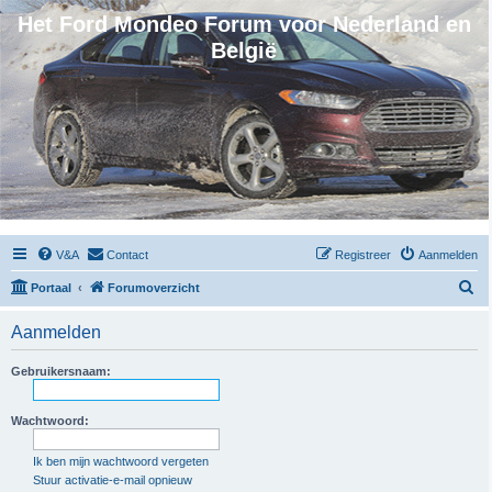
Het Ford Mondeo Forum voor Nederland en
België
V&A
Contact
Registreer
Aanmelden
Z
Portaal
Forumoverzicht
o
Aanmelden
e
k
Gebruikersnaam:
Wachtwoord:
Ik ben mijn wachtwoord vergeten
Stuur activatie-e-mail opnieuw