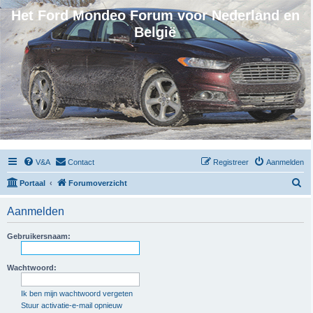
Het Ford Mondeo Forum voor Nederland en
België
V&A
Contact
Registreer
Aanmelden
Z
Portaal
Forumoverzicht
o
Aanmelden
e
k
Gebruikersnaam:
Wachtwoord:
Ik ben mijn wachtwoord vergeten
Stuur activatie-e-mail opnieuw