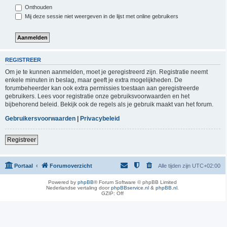
Onthouden
Mij deze sessie niet weergeven in de lijst met online gebruikers
REGISTREER
Om je te kunnen aanmelden, moet je geregistreerd zijn. Registratie neemt
enkele minuten in beslag, maar geeft je extra mogelijkheden. De
forumbeheerder kan ook extra permissies toestaan aan geregistreerde
gebruikers. Lees voor registratie onze gebruiksvoorwaarden en het
bijbehorend beleid. Bekijk ook de regels als je gebruik maakt van het forum.
Gebruikersvoorwaarden
|
Privacybeleid
Registreer
Portaal
Forumoverzicht
Alle tijden zijn
UTC+02:00
Powered by
phpBB
® Forum Software © phpBB Limited
Nederlandse vertaling door
phpBBservice.nl
&
phpBB.nl
.
GZIP: Off