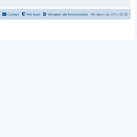
Contact
Het team
Verwijder alle forumcookies
Alle tijden zijn
UTC+02:00