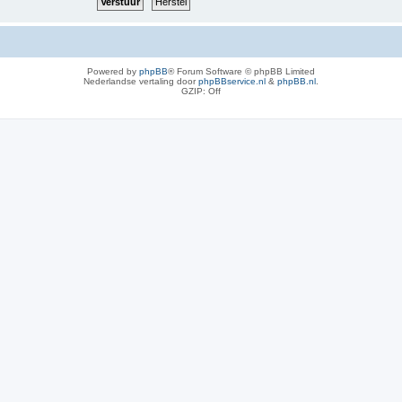
Powered by
phpBB
® Forum Software © phpBB Limited
Nederlandse vertaling door
phpBBservice.nl
&
phpBB.nl
.
GZIP: Off