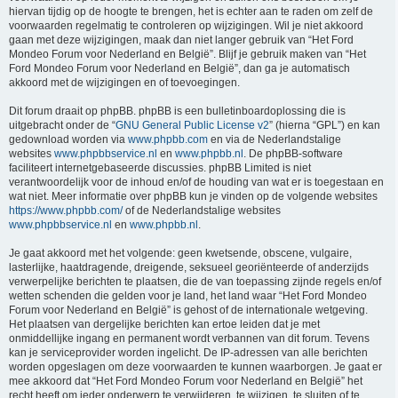
hiervan tijdig op de hoogte te brengen, het is echter aan te raden om zelf de
voorwaarden regelmatig te controleren op wijzigingen. Wil je niet akkoord
gaan met deze wijzigingen, maak dan niet langer gebruik van “Het Ford
Mondeo Forum voor Nederland en België”. Blijf je gebruik maken van “Het
Ford Mondeo Forum voor Nederland en België”, dan ga je automatisch
akkoord met de wijzigingen en of toevoegingen.
Dit forum draait op phpBB. phpBB is een bulletinboardoplossing die is
uitgebracht onder de “
GNU General Public License v2
” (hierna “GPL”) en kan
gedownload worden via
www.phpbb.com
en via de Nederlandstalige
websites
www.phpbbservice.nl
en
www.phpbb.nl
. De phpBB-software
faciliteert internetgebaseerde discussies. phpBB Limited is niet
verantwoordelijk voor de inhoud en/of de houding van wat er is toegestaan en
wat niet. Meer informatie over phpBB kun je vinden op de volgende websites
https://www.phpbb.com/
of de Nederlandstalige websites
www.phpbbservice.nl
en
www.phpbb.nl
.
Je gaat akkoord met het volgende: geen kwetsende, obscene, vulgaire,
lasterlijke, haatdragende, dreigende, seksueel georiënteerde of anderzijds
verwerpelijke berichten te plaatsen, die de van toepassing zijnde regels en/of
wetten schenden die gelden voor je land, het land waar “Het Ford Mondeo
Forum voor Nederland en België” is gehost of de internationale wetgeving.
Het plaatsen van dergelijke berichten kan ertoe leiden dat je met
onmiddellijke ingang en permanent wordt verbannen van dit forum. Tevens
kan je serviceprovider worden ingelicht. De IP-adressen van alle berichten
worden opgeslagen om deze voorwaarden te kunnen waarborgen. Je gaat er
mee akkoord dat “Het Ford Mondeo Forum voor Nederland en België” het
recht heeft om ieder onderwerp te verwijderen, te wijzigen, te sluiten of te