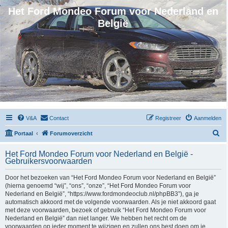
Het Ford Mondeo Forum voor Nederland en
België
V&A
Contact
Registreer
Aanmelden
Z
Portaal
Forumoverzicht
o
Het Ford Mondeo Forum voor Nederland en België -
e
Gebruikersvoorwaarden
k
Door het bezoeken van “Het Ford Mondeo Forum voor Nederland en België”
(hierna genoemd “wij”, “ons”, “onze”, “Het Ford Mondeo Forum voor
Nederland en België”, “https://www.fordmondeoclub.nl/phpBB3”), ga je
automatisch akkoord met de volgende voorwaarden. Als je niet akkoord gaat
met deze voorwaarden, bezoek of gebruik “Het Ford Mondeo Forum voor
Nederland en België” dan niet langer. We hebben het recht om de
voorwaarden op ieder moment te wijzigen en zullen ons best doen om je