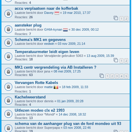
Reacties:
4
accu verplaatsen naar de kofferbak
Laatste bericht door
Davey
«
19 mar 2010, 17:37
Reacties:
26
1
2
aansteker plug
Laatste bericht door
GHIA-kynan
«
30 dec 2009, 00:12
Reacties:
7
Schema's MK1 en gegevens
Laatste bericht door
eedwin
«
03 nov 2009, 21:14
Temperatuurmeter leidt eigen leven
Laatste bericht door
Verwijderde gebruiker 5063
«
13 aug 2009, 15:39
Reacties:
18
1
2
MK1 centr vergrendeling via AB Installeren ?
Laatste bericht door
jana
«
08 mei 2009, 17:25
Reacties:
63
1
2
3
4
5
Vervangen Rotte Kabels
Laatste bericht door
mattie
«
18 feb 2009, 11:33
Reacties:
1
Kachelweerstand
Laatste bericht door
dennis
«
01 jan 2009, 20:28
Reacties:
4
Uitlezen modeo clx e2 1993
Laatste bericht door
*Mondi*
«
14 dec 2008, 18:32
Reacties:
13
schema van de aanhanger plug van de ford mondeo uit 93
Laatste bericht door
Superpapa
«
03 nov 2008, 22:46
Reacties:
19