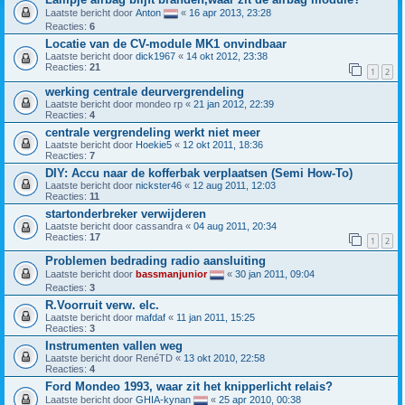
Laatste bericht door
Anton
«
16 apr 2013, 23:28
Reacties:
6
Locatie van de CV-module MK1 onvindbaar
Laatste bericht door
dick1967
«
14 okt 2012, 23:38
Reacties:
21
1
2
werking centrale deurvergrendeling
Laatste bericht door
mondeo rp
«
21 jan 2012, 22:39
Reacties:
4
centrale vergrendeling werkt niet meer
Laatste bericht door
Hoekie5
«
12 okt 2011, 18:36
Reacties:
7
DIY: Accu naar de kofferbak verplaatsen (Semi How-To)
Laatste bericht door
nickster46
«
12 aug 2011, 12:03
Reacties:
11
startonderbreker verwijderen
Laatste bericht door
cassandra
«
04 aug 2011, 20:34
Reacties:
17
1
2
Problemen bedrading radio aansluiting
Laatste bericht door
bassmanjunior
«
30 jan 2011, 09:04
Reacties:
3
R.Voorruit verw. elc.
Laatste bericht door
mafdaf
«
11 jan 2011, 15:25
Reacties:
3
Instrumenten vallen weg
Laatste bericht door
RenéTD
«
13 okt 2010, 22:58
Reacties:
4
Ford Mondeo 1993, waar zit het knipperlicht relais?
Laatste bericht door
GHIA-kynan
«
25 apr 2010, 00:38