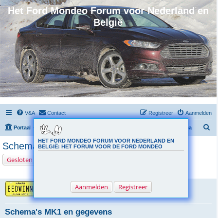
Het Ford Mondeo Forum voor Nederland en
België
V&A
Contact
Registreer
Aanmelden
Z
Portaal
Forumoverzicht
Ford Motor Company
MK1 Electronica
o
HET FORD MONDEO FORUM VOOR NEDERLAND EN
Schema's MK1 en gegevens
BELGIË: HET FORUM VOOR DE FORD MONDEO
e
Zoek
Uitgebreid z
Gesloten
k
1 bericht • Pagina
1
van
1
eedwin
Aanmelden
Registreer
Schema's MK1 en gegevens