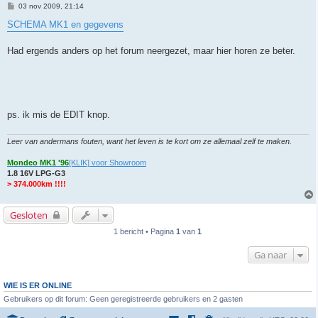
B
03 nov 2009, 21:14
e
r
SCHEMA MK1 en gegevens
i
c
h
Had ergends anders op het forum neergezet, maar hier horen ze beter.
t
ps. ik mis de EDIT knop.
Leer van andermans fouten, want het leven is te kort om ze allemaal zelf te maken.
Mondeo MK1 '96
[KLIK] voor Showroom
1.8 16V LPG-G3
> 374.000km !!!!
Gesloten
1 bericht • Pagina
1
van
1
Ga naar
WIE IS ER ONLINE
Gebruikers op dit forum: Geen geregistreerde gebruikers en 2 gasten